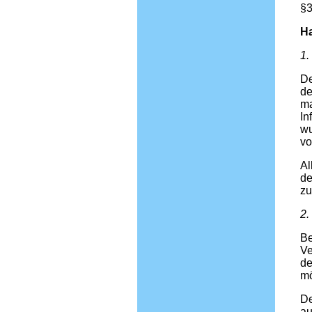
§3
H
1.
De
de
ma
In
wu
vo
Al
de
zu
2.
Be
Ve
de
mö
De
au