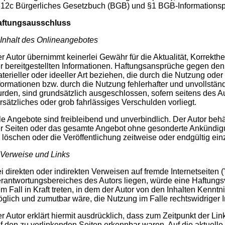
12c Bürgerliches Gesetzbuch (BGB) und §1 BGB-Informationspf
aftungsausschluss
 Inhalt des Onlineangebotes
r Autor übernimmt keinerlei Gewähr für die Aktualität, Korrekthei
r bereitgestellten Informationen. Haftungsansprüche gegen den
terieller oder ideeller Art beziehen, die durch die Nutzung od
formationen bzw. durch die Nutzung fehlerhafter und unvollstän
rden, sind grundsätzlich ausgeschlossen, sofern seitens des A
rsätzliches oder grob fahrlässiges Verschulden vorliegt.
le Angebote sind freibleibend und unverbindlich. Der Autor behäl
r Seiten oder das gesamte Angebot ohne gesonderte Ankündigu
 löschen oder die Veröffentlichung zeitweise oder endgültig ein
 Verweise und Links
i direkten oder indirekten Verweisen auf fremde Internetseiten (
rantwortungsbereiches des Autors liegen, würde eine Haftungsv
m Fall in Kraft treten, in dem der Autor von den Inhalten Kenntn
glich und zumutbar wäre, die Nutzung im Falle rechtswidriger I
r Autor erklärt hiermit ausdrücklich, dass zum Zeitpunkt der Lin
f den zu verlinkenden Seiten erkennbar waren. Auf die aktuelle