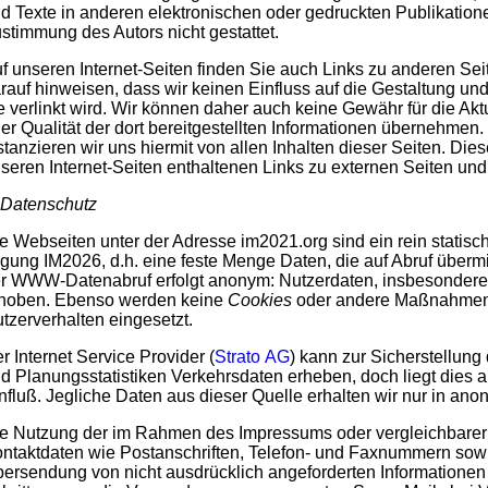
d Texte in anderen elektronischen oder gedruckten Publikation
stimmung des Autors nicht gestattet.
f unseren Internet-Seiten finden Sie auch Links zu anderen Sei
rauf hinweisen, dass wir keinen Einfluss auf die Gestaltung und
e verlinkt wird. Wir können daher auch keine Gewähr für die Aktua
er Qualität der dort bereitgestellten Informationen übernehmen
stanzieren wir uns hiermit von allen Inhalten dieser Seiten. Diese
seren Internet-Seiten enthaltenen Links zu externen Seiten und 
 Datenschutz
e Webseiten unter der Adresse im2021.org sind ein rein statisc
gung IM2026, d.h. eine feste Menge Daten, die auf Abruf übermi
r WWW-Datenabruf erfolgt anonym: Nutzerdaten, insbesondere 
hoben. Ebenso werden keine
Cookies
oder andere Maßnahmen 
tzerverhalten eingesetzt.
r Internet Service Provider (
Strato AG
) kann zur Sicherstellung
d Planungsstatistiken Verkehrsdaten erheben, doch liegt dies a
nfluß. Jegliche Daten aus dieser Quelle erhalten wir nur in anon
e Nutzung der im Rahmen des Impressums oder vergleichbarer 
ntaktdaten wie Postanschriften, Telefon- und Faxnummern sowi
ersendung von nicht ausdrücklich angeforderten Informationen is