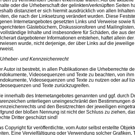
halte oder die Urheberschaft der gelinkten/verknüpften Seiten hat
shalb distanziert er sich hiermit ausdrücklich von allen Inhalten
iten, die nach der Linksetzung verändert wurden. Diese Feststell
genen Internetangebotes gesetzten Links und Verweise sowie f
ngerichteten Gästebüchern, Diskussionsforen und Mailinglisten. F
vollständige Inhalte und insbesondere für Schäden, die aus de
lcherart dargebotener Informationen entstehen, haftet allein der
rwiesen wurde, nicht derjenige, der über Links auf die jeweilige
rweist.
 Urheber- und Kennzeichenrecht
r Autor ist bestrebt, in allen Publikationen die Urheberrechte d
ndokumente, Videosequenzen und Texte zu beachten, von ihm se
ndokumente, Videosequenzen und Texte zu nutzen oder auf liz
deosequenzen und Texte zurückzugreifen.
le innerhalb des Internetangebotes genannten und ggf. durch D
renzeichen unterliegen uneingeschränkt den Bestimmungen de
nnzeichenrechts und den Besitzrechten der jeweiligen eingetr
fgrund der bloßen Nennung ist nicht der Schluss zu ziehen, da
chte Dritter geschützt sind!
s Copyright für veröffentlichte, vom Autor selbst erstellte Objekt
iten. Eine Vervielfältigung oder Verwendung solcher Grafike