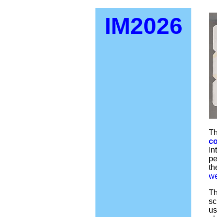
IM2026
T
co
In
pe
th
w
Th
sc
us