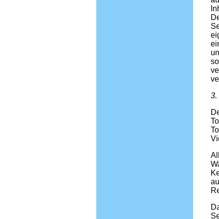
In
De
Se
ei
ei
un
so
ve
ve
3.
De
To
To
Vi
Al
Wa
Ke
au
Re
Da
Se