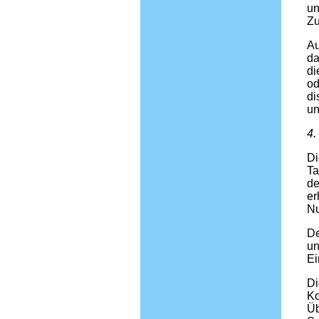
un
Zu
Au
da
di
od
di
un
4.
Di
Ta
de
er
Nu
De
un
Ei
Di
Ko
Üb