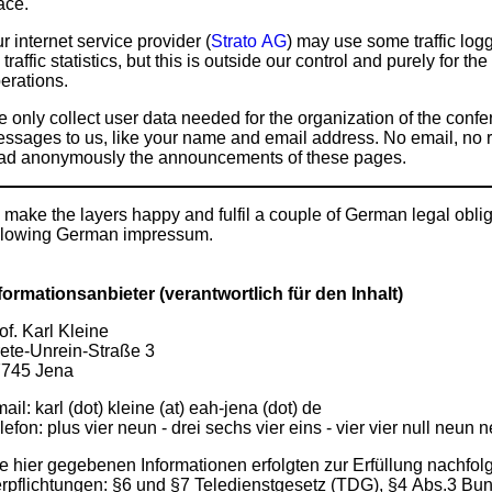
ace.
r internet service provider (
Strato AG
) may use some traffic logg
 traffic statistics, but this is outside our control and purely for t
erations.
 only collect user data needed for the organization of the confe
ssages to us, like your name and email address. No email, no r
ad anonymously the announcements of these pages.
 make the layers happy and fulfil a couple of German legal oblig
llowing German impressum.
formationsanbieter (verantwortlich für den Inhalt)
of. Karl Kleine
ete-Unrein-Straße 3
745 Jena
ail: karl (dot) kleine (at) eah-jena (dot) de
lefon: plus vier neun - drei sechs vier eins - vier vier null neun
e hier gegebenen Informationen erfolgten zur Erfüllung nachfol
rpflichtungen: §6 und §7 Teledienstgesetz (TDG), §4 Abs.3 B