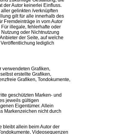
 der Autor keinerlei Einfluss.
 aller gelinkten /verknüpften
ung gilt für alle innerhalb des
ür Fremdeinträge in vom Autor
ür illegale, fehlerhafte oder
r Nutzung oder Nichtnutzung
 Anbieter der Seite, auf welche
 Veröffentlichung lediglich
er verwendeten Grafiken,
lbst erstellte Grafiken,
enzfreie Grafiken, Tondokumente,
ritte geschützten Marken- und
s jeweils gültigen
agenen Eigentümer. Allein
ss Markenzeichen nicht durch
e bleibt allein beim Autor der
n, Tondokumente, Videosequenzen