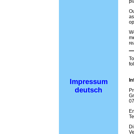
pl
Ou
as
op
We
me
re
To
fo
Impressum
In
deutsch
Pr
Gr
07
Em
Te
Di
Ve