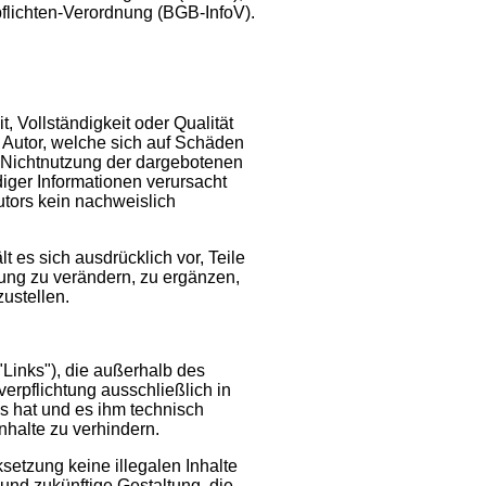
lichten-Verordnung (BGB-InfoV).
t, Vollständigkeit oder Qualität
 Autor, welche sich auf Schäden
er Nichtnutzung der dargebotenen
diger Informationen verursacht
utors kein nachweislich
t es sich ausdrücklich vor, Teile
ng zu verändern, zu ergänzen,
zustellen.
"Links"), die außerhalb des
erpflichtung ausschließlich in
is hat und es ihm technisch
nhalte zu verhindern.
ksetzung keine illegalen Inhalte
 und zukünftige Gestaltung, die